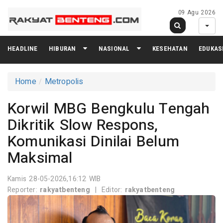
09 Agu 2026
HEADLINE
HIBURAN
NASIONAL
KESEHATAN
EDUKAS
Home
Metropolis
Korwil MBG Bengkulu Tengah
Dikritik Slow Respons,
Komunikasi Dinilai Belum
Maksimal
Kamis 28-05-2026,16:12 WIB
Reporter:
rakyatbenteng
|
Editor:
rakyatbenteng