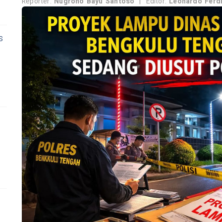
Reporter:
Nugroho Bayu Santoso
|
Editor:
Leonardo Ferd
s