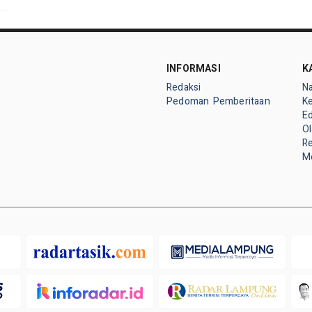
INFORMASI
K
Redaksi
Na
Pedoman Pemberitaan
K
E
O
Re
Me