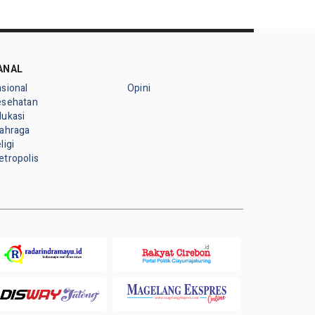
ANAL
sional
Opini
esehatan
dukasi
lahraga
ligi
tropolis