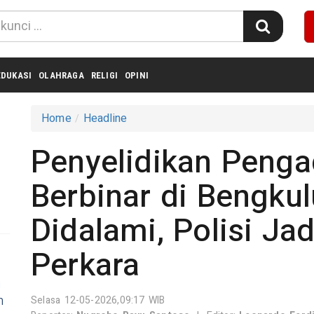
EDUKASI
OLAHRAGA
RELIGI
OPINI
Home
Headline
Penyelidikan Peng
Berbinar di Bengku
Didalami, Polisi Ja
Perkara
i
n
Selasa 12-05-2026,09:17 WIB